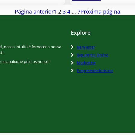
Página anterior
1
2
3
4
…
7
Próxima página
Explore
l, nosso intuito é fornecer a nossa
Bem estar
a!
Segurança Online
cê se apaixone pelo os nossos
Marketing
Empreendedorismo