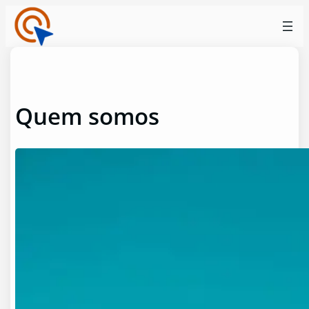
Pular
para
o
conteúdo
Quem somos