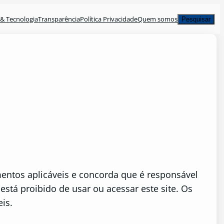
Pesquisar
& Tecnologia
Transparência
Política Privacidade
Quem somos
Pesquisar
entos aplicáveis ​​e concorda que é responsável
stá proibido de usar ou acessar este site. Os
eis.