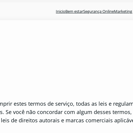
Inicio
Bem estar
Segurança Online
Marketing 
prir estes termos de serviço, todas as leis e regulam
is. Se você não concordar com algum desses termos, e
leis de direitos autorais e marcas comerciais aplicáv