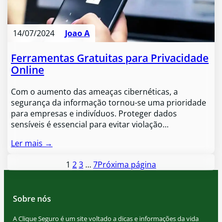
14/07/2024
Joao A
Ferramentas Gratuitas para Privacidade
Online
Com o aumento das ameaças cibernéticas, a
segurança da informação tornou-se uma prioridade
para empresas e indivíduos. Proteger dados
sensíveis é essencial para evitar violação…
Ler mais →
1
2
3
…
7
Próxima página
Sobre nós
A Clique Seguro é um site voltado a dicas e informações da vida