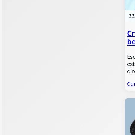
22
Cr
b
Es
est
di
Co