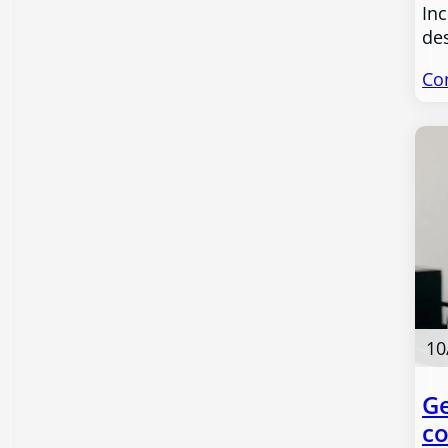
In
des
Co
10
Ge
co