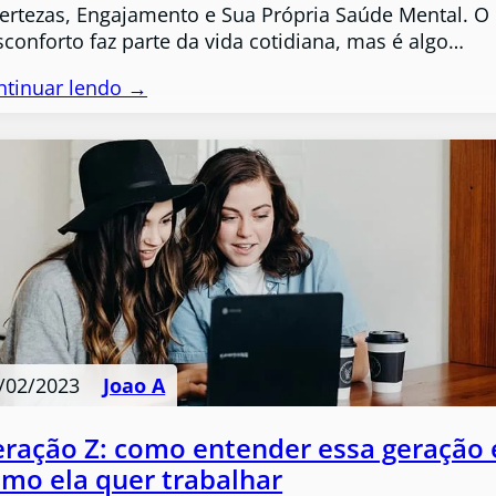
certezas, Engajamento e Sua Própria Saúde Mental. O
conforto faz parte da vida cotidiana, mas é algo…
ntinuar lendo →
/02/2023
Joao A
ração Z: como entender essa geração 
mo ela quer trabalhar