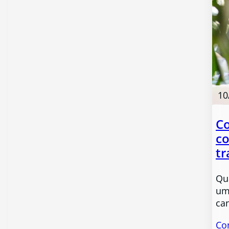
10
C
co
tr
Qu
um
ca
Co