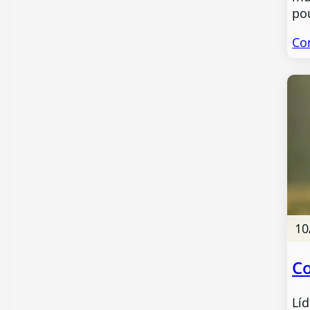
po
Co
10
Co
Lí