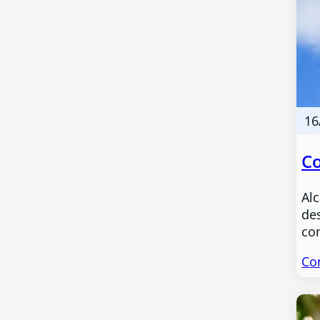
16
Co
Al
des
co
Co