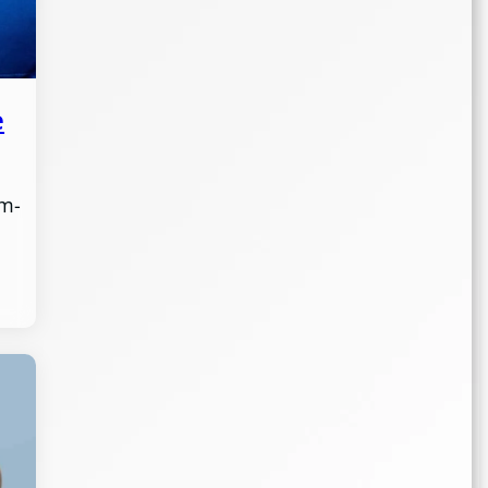
e
em-