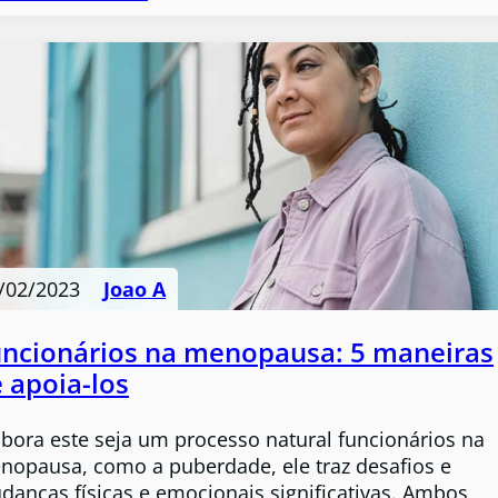
/02/2023
Joao A
ncionários na menopausa: 5 maneiras
 apoia-los
bora este seja um processo natural funcionários na
nopausa, como a puberdade, ele traz desafios e
danças físicas e emocionais significativas. Ambos