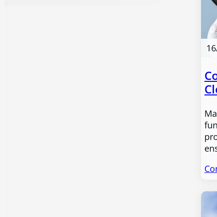
16
C
Cl
Ma
fu
pro
en
Co