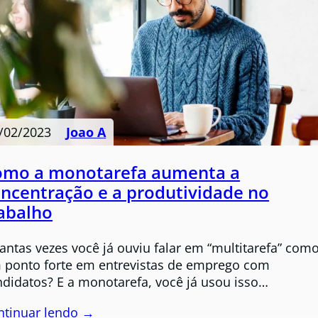
/02/2023
Joao A
omo a monotarefa aumenta a
ncentração e a produtividade no
abalho
antas vezes você já ouviu falar em “multitarefa” com
 ponto forte em entrevistas de emprego com
ndidatos? E a monotarefa, você já usou isso…
ntinuar lendo →