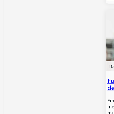
10
Fu
de
Em
me
mu