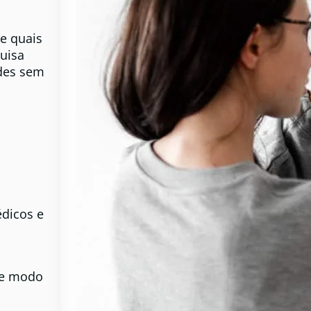
e quais
uisa
des sem
édicos e
 de modo