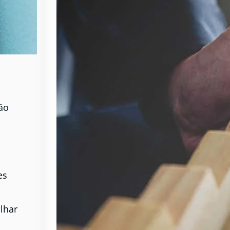
ão
es
lhar