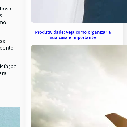
fios e
s
smo
Produtividade: veja como organizar a
sua casa é importante
sa
 ponto
isfação
ara
s