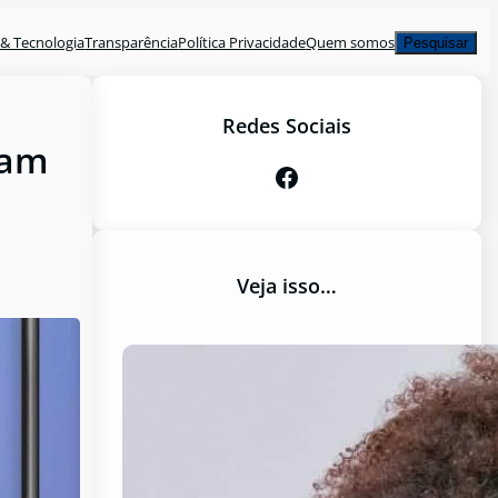
Pesquisar
& Tecnologia
Transparência
Política Privacidade
Quem somos
Pesquisar
Redes Sociais
jam
Facebook
Veja isso…