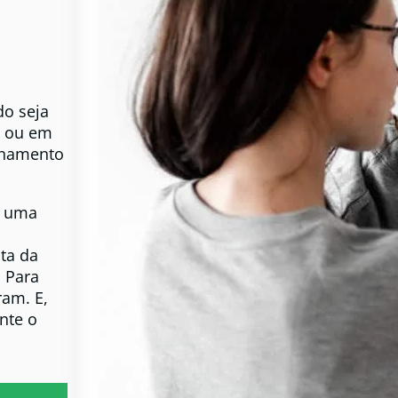
o seja
s ou em
onamento
r uma
ta da
 Para
ram. E,
nte o