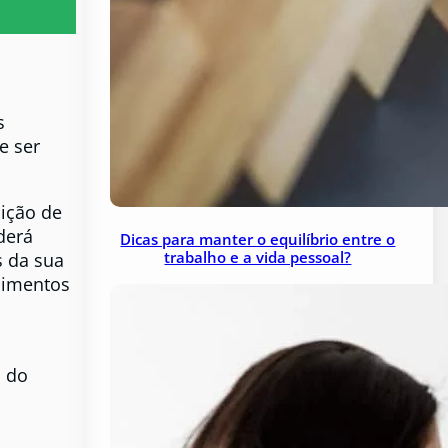
s
e ser
bição de
derá
Dicas para manter o equilíbrio entre o
trabalho e a vida pessoal?
 da sua
animentos
a do