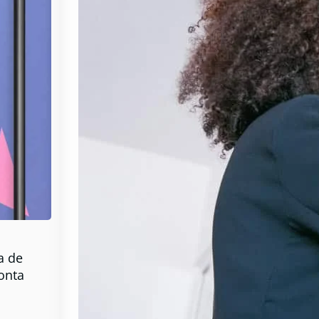
a de
onta