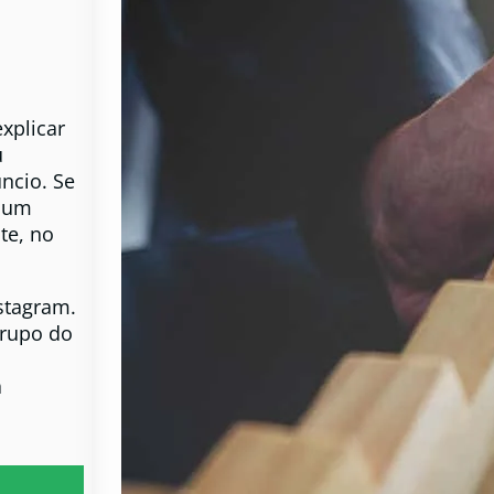
xplicar
u
ncio. Se
m um
te, no
stagram.
rupo do
a