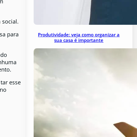
em
social.
sa para
Produtividade: veja como organizar a
sua casa é importante
údo
nenhuma
nto.
tar esse
 no